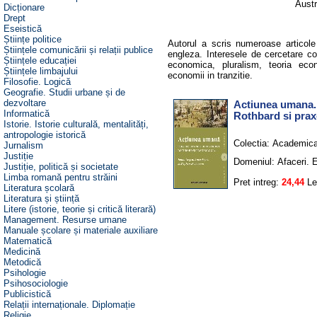
Austr
Dicționare
Drept
Eseistică
Științe politice
Autorul a scris numeroase articole
Științele comunicării și relații publice
engleza. Interesele de cercetare co
Științele educației
economica, pluralism, teoria econ
Științele limbajului
economii in tranzitie.
Filosofie. Logică
Geografie. Studii urbane și de
dezvoltare
Actiunea umana. 
Informatică
Rothbard si prax
Istorie. Istorie culturală, mentalități,
antropologie istorică
Colectia:
Academic
Jurnalism
Justiție
Domeniul:
Afaceri.
Justiție, politică și societate
Limba romană pentru străini
Pret intreg:
24,44
Le
Literatura școlară
Literatura și știință
Litere (istorie, teorie și critică literară)
Management. Resurse umane
Manuale școlare și materiale auxiliare
Matematică
Medicină
Metodică
Psihologie
Psihosociologie
Publicistică
Relații internaționale. Diplomație
Religie