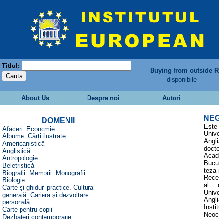
Titlul:
Buying from outside 
disponibile
About Us
Despre noi
Autori
NEG
DOMENII
Est
Afaceri. Economie
Unive
Albume. Cărți ilustrate
Angl
Americanistică
doc
Anglistică
Acad
Antropologie
Bucur
Beletristică
teza i
Biografii. Memorii. Monografii
Recen
Biologie
al d
Carte și ghiduri practice. Cultura
Univ
generală. Cariera și dezvoltare
Ang
personală
Inst
Carte pentru copii
Neoc
Dezbateri contemporane