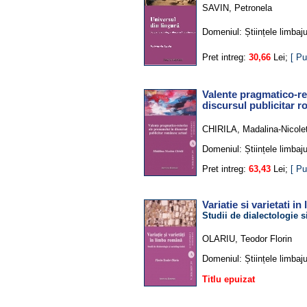
SAVIN, Petronela
Domeniul:
Științele limbaju
Pret intreg:
30,66
Lei;
[ Pu
Valente pragmatico-re
discursul publicitar 
CHIRILA, Madalina-Nicole
Domeniul:
Științele limbaju
Pret intreg:
63,43
Lei;
[ Pu
Variatie si varietati i
Studii de dialectologie s
OLARIU, Teodor Florin
Domeniul:
Științele limbaju
Titlu epuizat