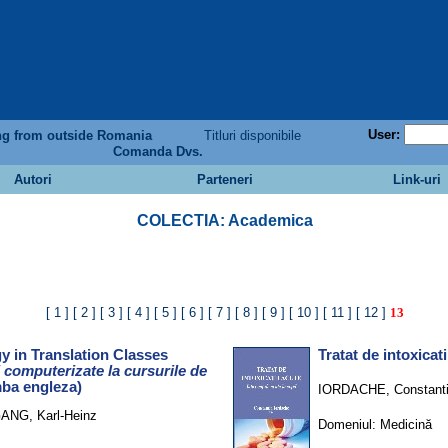
User:
ng from outside Romania
Titluri disponibile
Comanda Dvs.
Autori
Parteneri
Link-uri
COLECTIA: Academica
[ 1 ]
[ 2 ]
[ 3 ]
[ 4 ]
[ 5 ]
[ 6 ]
[ 7 ]
[ 8 ]
[ 9 ]
[ 10 ]
[ 11 ]
[ 12 ]
13
y in Translation Classes
Tratat de intoxicati
i computerizate la cursurile de
imba engleza)
IORDACHE, Constant
ANG, Karl-Heinz
Domeniul:
Medicină