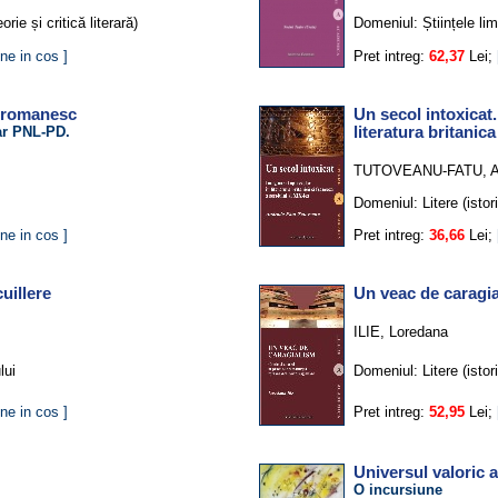
eorie și critică literară)
Domeniul:
Științele li
ne in cos ]
Pret intreg:
62,37
Lei;
c romanesc
Un secol intoxicat.
ar PNL-PD.
literatura britanica
TUTOVEANU-FATU, A
Domeniul:
Litere (istor
ne in cos ]
Pret intreg:
36,66
Lei;
uillere
Un veac de caragi
ILIE, Loredana
lui
Domeniul:
Litere (istor
ne in cos ]
Pret intreg:
52,95
Lei;
Universul valoric a
O incursiune