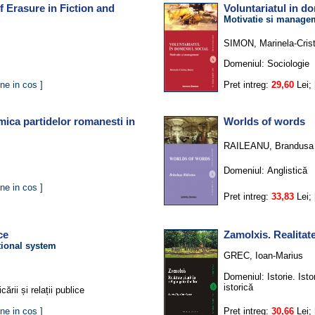
f Erasure in Fiction and
Voluntariatul in d
Motivatie si manage
SIMON, Marinela-Crist
Domeniul:
Sociologie
ne in cos ]
Pret intreg:
29,60
Lei;
amica partidelor romanesti in
Worlds of words
RAILEANU, Brandusa
Domeniul:
Anglistică
ne in cos ]
Pret intreg:
33,83
Lei;
ce
Zamolxis. Realitate
tional system
GREC, Ioan-Marius
Domeniul:
Istorie. Ist
istorică
ării și relații publice
ne in cos ]
Pret intreg:
30,66
Lei;