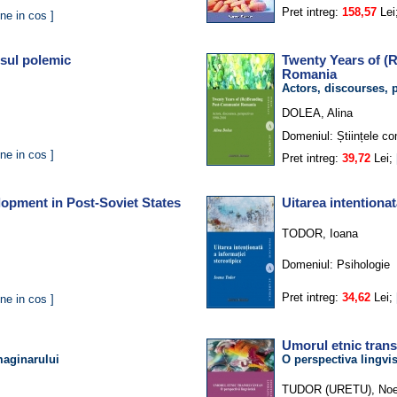
Pret intreg:
158,57
Lei
ne in cos ]
sul polemic
Twenty Years of 
Romania
Actors, discourses, 
DOLEA, Alina
Domeniul:
Științele co
ne in cos ]
Pret intreg:
39,72
Lei;
opment in Post-Soviet States
Uitarea intentionat
TODOR, Ioana
Domeniul:
Psihologie
Pret intreg:
34,62
Lei;
ne in cos ]
Umorul etnic tran
maginarului
O perspectiva lingvis
TUDOR (URETU), No