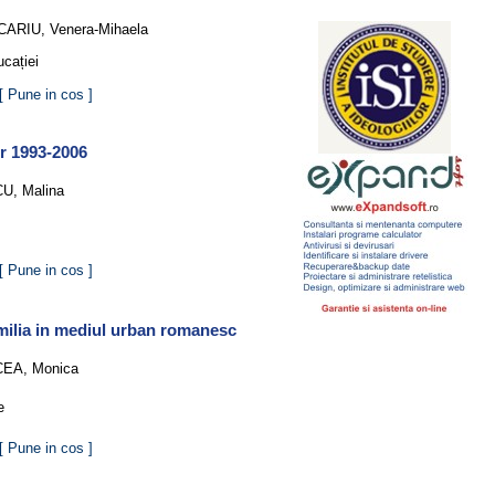
ARIU, Venera-Mihaela
ucației
[ Pune in cos ]
or 1993-2006
U, Malina
[ Pune in cos ]
amilia in mediul urban romanesc
EA, Monica
e
[ Pune in cos ]