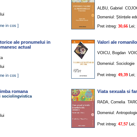
ALBU, Gabriel
COJOC
lui
Domeniul:
Științele ed
ne in cos ]
Pret intreg:
30,66
Lei;
torice ale pronumelui in
Valori ale romanil
romanesc actual
VOICU, Bogdan
VOIC
ta
Domeniul:
Sociologie
lui
Pret intreg:
49,39
Lei;
ne in cos ]
n limba romana
Viata sexuala si f
i sociolingvistica
RADA, Cornelia
TARC
Domeniul:
Antropologi
lui
Pret intreg:
47,57
Lei;