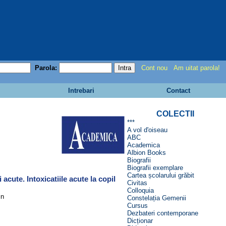
Parola:
Cont nou
Am uitat parola!
Intrebari
Contact
COLECTII
***
A vol d'oiseau
ABC
Academica
Albion Books
Biografii
Biografii exemplare
Cartea școlarului grăbit
i acute. Intoxicatiile acute la copil
Civitas
Colloquia
in
Constelația Gemenii
Cursus
Dezbateri contemporane
Dicționar