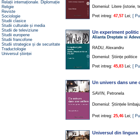
Relații internaționale. Diplomație
Domeniul:
Litere (istorie, t
Religie
Reviste
Pret intreg:
47,57
Lei;
[ Pu
Sociologie
Studii clasice
Studii culturale și media
Studii de televiziune
Un experiment politi
Studii europene
Alianta Dreptate si Adev
Studii francofone
Studii strategice și de securitate
RADU, Alexandru
Traductologie
Universul științei
Domeniul:
Științe politice
Pret intreg:
45,83
Lei;
[ Pu
Un univers dans une c
SAVIN, Petronela
Domeniul:
Științele limbaju
Pret intreg:
25,46
Lei;
[ Pu
Universul din lingura