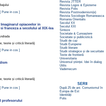
Revista JTTER
mbajului
Revista Logos & Episteme
Revista Polis
[ Pune in cos ]
Revista Postmodernism(e)
Revista Sociologie Romaneasca
Romania Orientalis
Secolul XX
 Imaginarul opiaceelor in
Secolul XXI
 si franceza a secolului al XIX-lea
Sinteze
Societate & Cunoaștere
ndrada
Societate și publicistică
Studii de caz
ie, teorie și critică literară)
Studii Europene
Studii literare
[ Pune in cos ]
Studii strategice și de securitate
Texte de frontieră
Universitaria
Universul științei. Idei în dialog
alism
Utilis
Vademecum
ie, teorie și critică literară)
SERII
[ Pune in cos ]
După 25 de ani. Comunismul în
Europa de Est
Identități
Polis
l profesorului