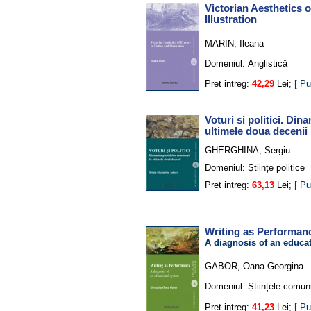
Victorian Aesthetics o
Illustration
MARIN, Ileana
Domeniul:
Anglistică
Pret intreg:
42,29
Lei;
[ Pu
Voturi si politici. Din
ultimele doua decenii
GHERGHINA, Sergiu
Domeniul:
Științe politice
Pret intreg:
63,13
Lei;
[ Pu
Writing as Performan
A diagnosis of an educa
GABOR, Oana Georgina
Domeniul:
Științele comunic
Pret intreg:
41,23
Lei;
[ Pu