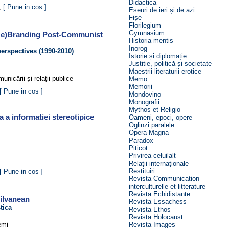
Didactica
;
[ Pune in cos ]
Eseuri de ieri și de azi
Fișe
Florilegium
Gymnasium
(Re)Branding Post-Communist
Historia mentis
Inorog
perspectives (1990-2010)
Istorie și diplomație
Justitie, politică și societate
Maestrii literaturii erotice
municării și relații publice
Memo
Memorii
[ Pune in cos ]
Mondovino
Monografii
Mythos et Religio
a a informatiei stereotipice
Oameni, epoci, opere
Oglinzi paralele
Opera Magna
Paradox
Piticot
Privirea celuilalt
Relații internaționale
Restituiri
[ Pune in cos ]
Revista Communication
interculturelle et litterature
Revista Echidistante
silvanean
Revista Essachess
tica
Revista Ethos
Revista Holocaust
emi
Revista Images