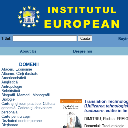
Titlul:
Buyi
About Us
Despre noi
DOMENII
Afaceri. Economie
Albume. Cărți ilustrate
Americanistică
Anglistică
Antropologie
Beletristică
Biografii. Memorii. Monografii
Biologie
Translation Technolog
Carte și ghiduri practice. Cultura
(
Utilizarea tehnologie
generală. Cariera și dezvoltare
traducere
, editie in l
personală
Carte pentru copii
DIMITRIU, Rodica
FREIG
Dezbateri contemporane
Dicționare
Domeniul:
Traductologie