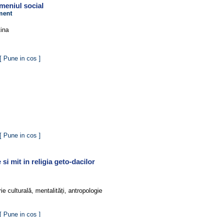
omeniul social
ment
ina
[ Pune in cos ]
[ Pune in cos ]
 si mit in religia geto-dacilor
orie culturală, mentalități, antropologie
[ Pune in cos ]