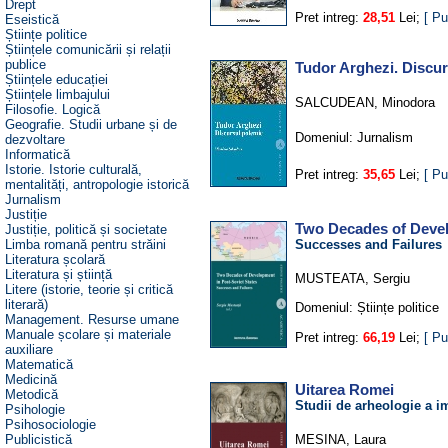
Drept
Pret intreg:
28,51
Lei;
[ Pu
Eseistică
Științe politice
Științele comunicării și relații
publice
Tudor Arghezi. Discur
Științele educației
Științele limbajului
SALCUDEAN, Minodora
Filosofie. Logică
Geografie. Studii urbane și de
Domeniul:
Jurnalism
dezvoltare
Informatică
Istorie. Istorie culturală,
Pret intreg:
35,65
Lei;
[ Pu
mentalități, antropologie istorică
Jurnalism
Justiție
Two Decades of Devel
Justiție, politică și societate
Limba romană pentru străini
Successes and Failures
Literatura școlară
Literatura și știință
MUSTEATA, Sergiu
Litere (istorie, teorie și critică
literară)
Domeniul:
Științe politice
Management. Resurse umane
Manuale școlare și materiale
Pret intreg:
66,19
Lei;
[ Pu
auxiliare
Matematică
Medicină
Uitarea Romei
Metodică
Studii de arheologie a i
Psihologie
Psihosociologie
Publicistică
MESINA, Laura